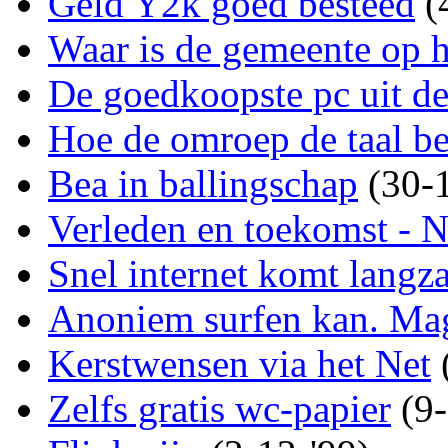
Geld Y2k goed besteed
(4
Waar is de gemeente op 
De goedkoopste pc uit d
Hoe de omroep de taal be
Bea in ballingschap
(30-1
Verleden en toekomst - N
Snel internet komt langz
Anoniem surfen kan. Ma
Kerstwensen via het Net
(
Zelfs gratis wc-papier
(9-