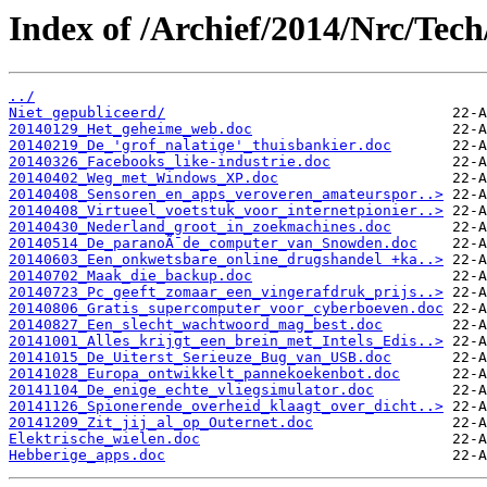
Index of /Archief/2014/Nrc/Tech
../
Niet gepubliceerd/
20140129_Het_geheime_web.doc
20140219_De_'grof_nalatige'_thuisbankier.doc
20140326_Facebooks_like-industrie.doc
20140402_Weg_met_Windows_XP.doc
20140408_Sensoren_en_apps_veroveren_amateurspor..>
20140408_Virtueel_voetstuk_voor_internetpionier..>
20140430_Nederland_groot_in_zoekmachines.doc
20140514_De_paranoÃ¯de_computer_van_Snowden.doc
20140603_Een_onkwetsbare_online_drugshandel +ka..>
20140702_Maak_die_backup.doc
20140723_Pc_geeft_zomaar_een_vingerafdruk_prijs..>
20140806_Gratis_supercomputer_voor_cyberboeven.doc
20140827_Een_slecht_wachtwoord_mag_best.doc
20141001_Alles_krijgt_een_brein_met_Intels_Edis..>
20141015_De_Uiterst_Serieuze_Bug_van_USB.doc
20141028_Europa_ontwikkelt_pannekoekenbot.doc
20141104_De_enige_echte_vliegsimulator.doc
20141126_Spionerende_overheid_klaagt_over_dicht..>
20141209_Zit_jij_al_op_Outernet.doc
Elektrische_wielen.doc
Hebberige_apps.doc