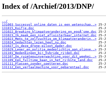
Index of /Archief/2013/DNP/
../
131003 Succesvol online daten is een wetenschap..>
131015_Kuifje.doc
131022_Breaking_klimaatverandering_en_egoÃ¯sme.doc
131023_Ik_maak_een_niet_afluisterbaar_internet.doc
131023_Mens_te_zelfzuchtig_om_klimaatveranderin..>
131024_Gedachten_lezen_heet_nu.doc
131027_Is_deze_drone-piloot_dader.doc
131029_Leger_en_politie_medeplichtig_aan_olieve..>
131101_Bedenkingen_bij_hybride_rijden.doc
131107_De_ruimtepuinverwachting_voor_dit_weekei..>
131109_Een_fulltime_baan_in_het_rijkste_land.doc
131111_Plassen_zonder_spetteren.doc
131112_Een_vertaalmachine_voor_gebarentaal.doc